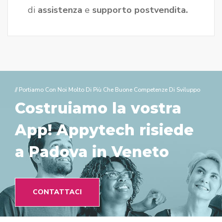
di
assistenza
e
supporto postvendita.
// Portiamo Con Noi Molto Di Più Che Buone Competenze Di Sviluppo
Costruiamo la vostra
App!
Appytech risiede
a Padova in Veneto
CONTATTACI