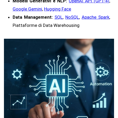
Modelli Generativi e NLP:
OpenAI API (GPT-4)
,
Google Gemini
,
Hugging Face
Data Management:
SQL
,
NoSQL
,
Apache Spark
,
Piattaforme di Data Warehousing