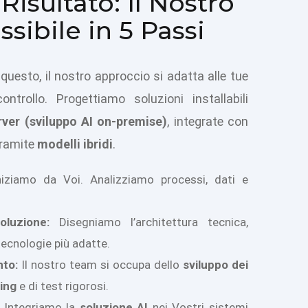
 Risultato: Il Nostro
sibile in 5 Passi
questo, il nostro approccio si adatta alle tue
ntrollo. Progettiamo soluzioni installabili
rver (sviluppo AI on-premise)
, integrate con
ramite
modelli ibridi
.
iziamo da Voi. Analizziamo processi, dati e
oluzione:
Disegniamo l’architettura tecnica,
tecnologie più adatte.
to:
Il nostro team si occupa dello
sviluppo dei
ning
e di test rigorosi.
Integriamo la
soluzione AI
nei Vostri sistemi