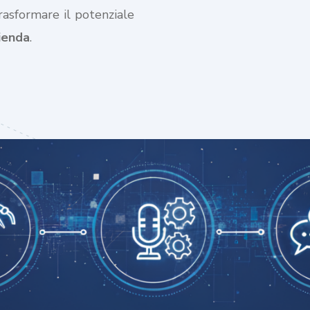
trasformare il potenziale
zienda
.