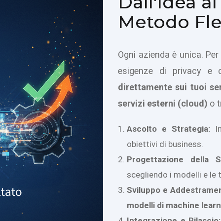
Dall'Idea al
Metodo Fles
Ogni azienda è unica. Per 
esigenze di privacy e co
direttamente sui tuoi se
servizi esterni (cloud)
o t
Ascolto e Strategia:
In
obiettivi di business.
Progettazione della S
scegliendo i modelli e le 
Sviluppo e Addestramen
modelli di machine lear
Integrazione e Rilascio: