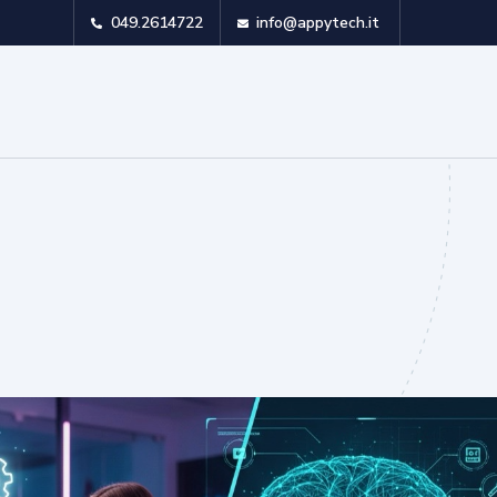
049.2614722
info@appytech.it