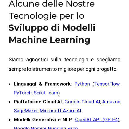
Alcune delle Nostre
Tecnologie per lo
Sviluppo di Modelli
Machine Learning
Siamo agnostici sulla tecnologia e scegliamo
sempre lo strumento migliore per ogni progetto.
Linguaggi & Framework:
Python
(
TensorFlow
,
PyTorch
,
Scikit-learn
)
Piattaforme Cloud AI:
Google Cloud AI
,
Amazon
SageMaker
,
Microsoft Azure AI
Modelli Generativi e NLP:
OpenAI API (GPT-4)
,
Google Gemini
,
Hugging Face