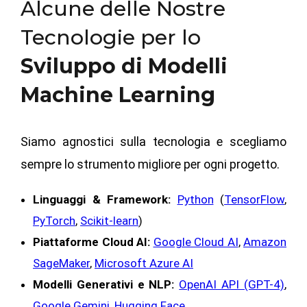
Alcune delle Nostre
Tecnologie per lo
Sviluppo di Modelli
Machine Learning
Siamo agnostici sulla tecnologia e scegliamo
sempre lo strumento migliore per ogni progetto.
Linguaggi & Framework:
Python
(
TensorFlow
,
PyTorch
,
Scikit-learn
)
Piattaforme Cloud AI:
Google Cloud AI
,
Amazon
SageMaker
,
Microsoft Azure AI
Modelli Generativi e NLP:
OpenAI API (GPT-4)
,
Google Gemini
,
Hugging Face