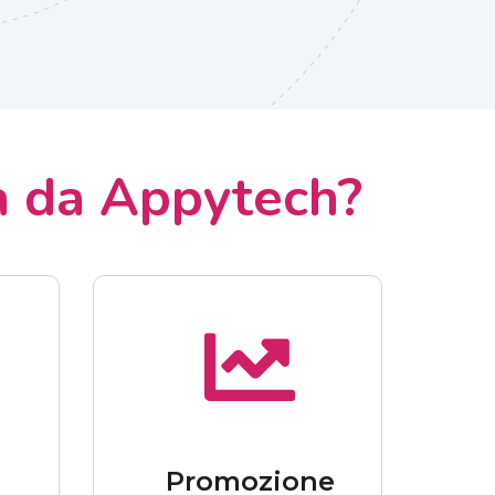
a da Appytech?
a
Promozione