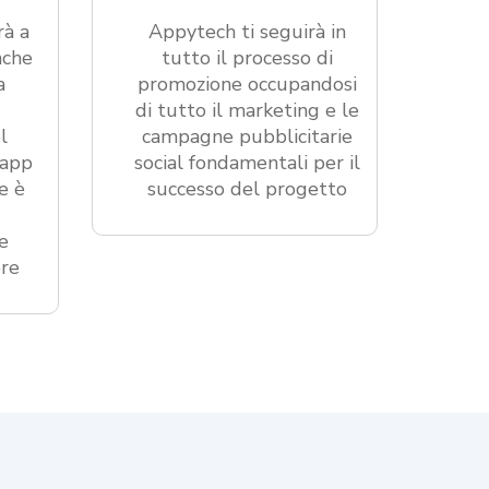
rà a
Appytech ti seguirà in
nche
tutto il processo di
a
promozione occupandosi
di tutto il marketing e le
l
campagne pubblicitarie
’app
social fondamentali per il
e è
successo del progetto
e
ore