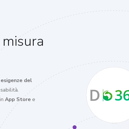
 misura
e esigenze del
abilità.
 in
App Store
e