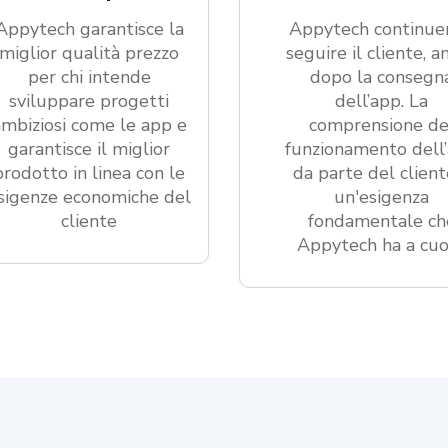
Appytech garantisce la
Appytech continue
miglior qualità prezzo
seguire il cliente, a
per chi intende
dopo la consegn
sviluppare progetti
dell’app. La
ambiziosi come le app e
comprensione de
garantisce il miglior
funzionamento dell
prodotto in linea con le
da parte del client
sigenze economiche del
un'esigenza
cliente
fondamentale ch
Appytech ha a cu