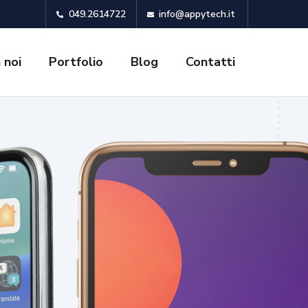
049.2614722
info@appytech.it
 noi
Portfolio
Blog
Contatti