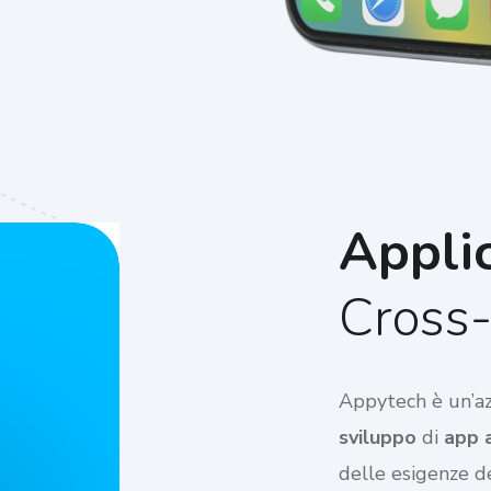
Applic
Cross-
Appytech è un’azi
sviluppo
di
app 
delle esigenze de