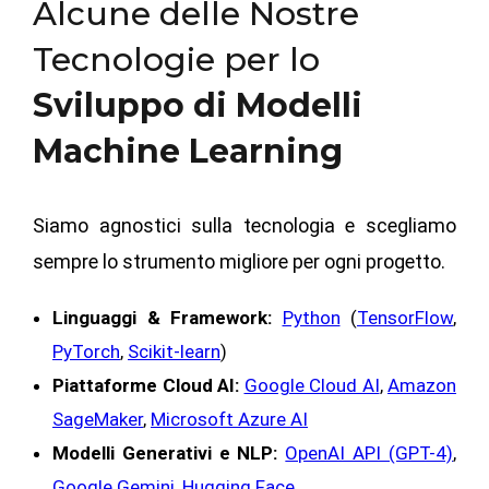
Alcune delle Nostre
Tecnologie per lo
Sviluppo di Modelli
Machine Learning
Siamo agnostici sulla tecnologia e scegliamo
sempre lo strumento migliore per ogni progetto.
Linguaggi & Framework:
Python
(
TensorFlow
,
PyTorch
,
Scikit-learn
)
Piattaforme Cloud AI:
Google Cloud AI
,
Amazon
SageMaker
,
Microsoft Azure AI
Modelli Generativi e NLP:
OpenAI API (GPT-4)
,
Google Gemini
,
Hugging Face