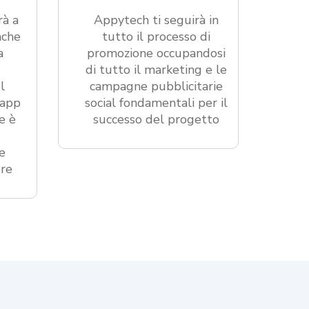
rà a
Appytech ti seguirà in
nche
tutto il processo di
a
promozione occupandosi
di tutto il marketing e le
l
campagne pubblicitarie
’app
social fondamentali per il
e è
successo del progetto
e
ore