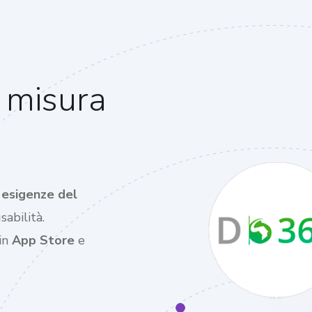
 misura
e esigenze del
abilità.
 in
App Store
e