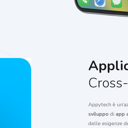
Applic
Cross-
Appytech è un’azi
sviluppo
di
app 
delle esigenze de