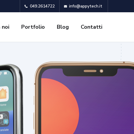
049.2614722
info@appytech.it
 noi
Portfolio
Blog
Contatti