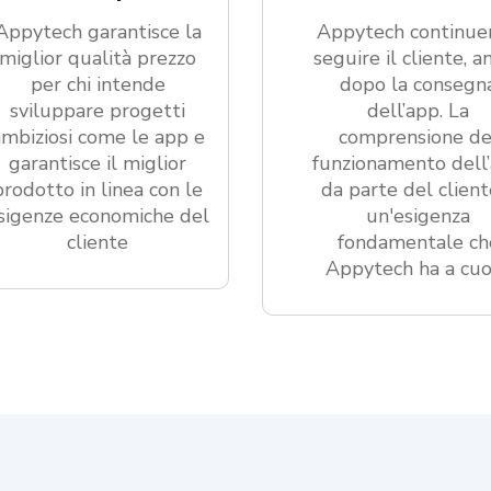
Appytech garantisce la
Appytech continue
miglior qualità prezzo
seguire il cliente, a
per chi intende
dopo la consegn
sviluppare progetti
dell’app. La
ambiziosi come le app e
comprensione de
garantisce il miglior
funzionamento dell
prodotto in linea con le
da parte del client
sigenze economiche del
un'esigenza
cliente
fondamentale ch
Appytech ha a cu