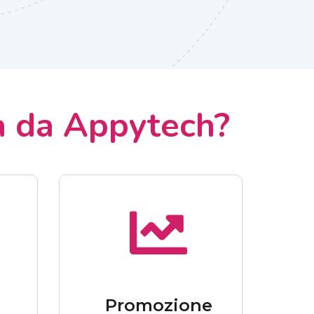
a da Appytech?
a
Promozione