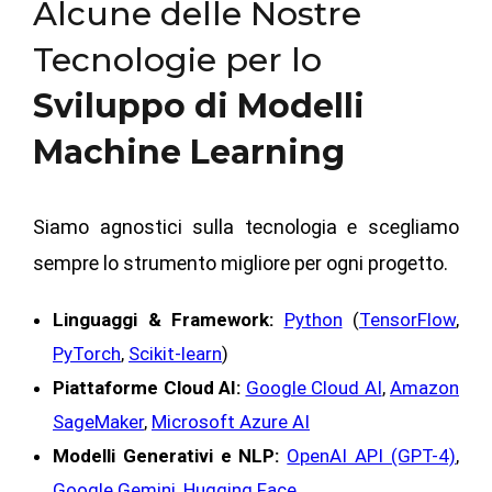
Alcune delle Nostre
Tecnologie per lo
Sviluppo di Modelli
Machine Learning
Siamo agnostici sulla tecnologia e scegliamo
sempre lo strumento migliore per ogni progetto.
Linguaggi & Framework:
Python
(
TensorFlow
,
PyTorch
,
Scikit-learn
)
Piattaforme Cloud AI:
Google Cloud AI
,
Amazon
SageMaker
,
Microsoft Azure AI
Modelli Generativi e NLP:
OpenAI API (GPT-4)
,
Google Gemini
,
Hugging Face