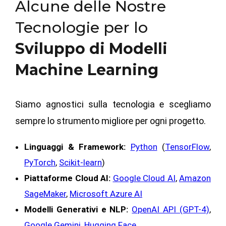
Alcune delle Nostre
Tecnologie per lo
Sviluppo di Modelli
Machine Learning
Siamo agnostici sulla tecnologia e scegliamo
sempre lo strumento migliore per ogni progetto.
Linguaggi & Framework:
Python
(
TensorFlow
,
PyTorch
,
Scikit-learn
)
Piattaforme Cloud AI:
Google Cloud AI
,
Amazon
SageMaker
,
Microsoft Azure AI
Modelli Generativi e NLP:
OpenAI API (GPT-4)
,
Google Gemini
,
Hugging Face