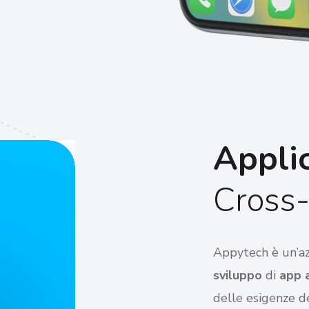
Applic
Cross-
Appytech è un’azi
sviluppo
di
app 
delle esigenze de