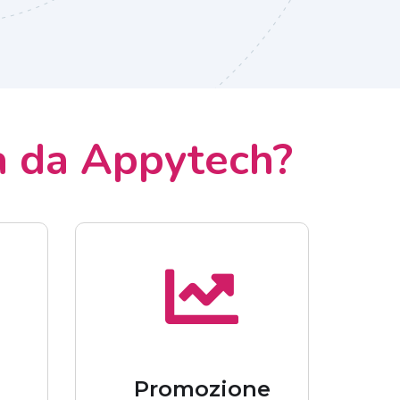
a da Appytech?
a
Promozione