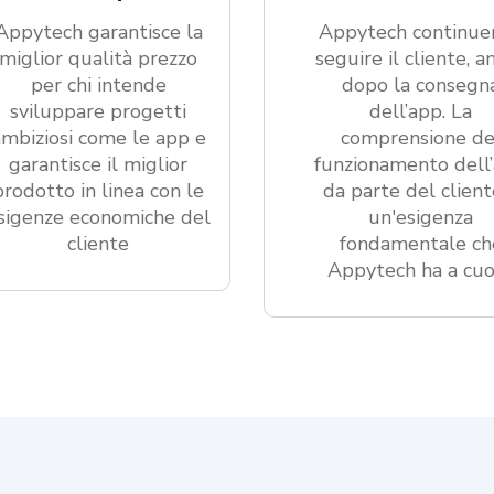
Appytech garantisce la
Appytech continue
miglior qualità prezzo
seguire il cliente, a
per chi intende
dopo la consegn
sviluppare progetti
dell’app. La
ambiziosi come le app e
comprensione de
garantisce il miglior
funzionamento dell
prodotto in linea con le
da parte del client
sigenze economiche del
un'esigenza
cliente
fondamentale ch
Appytech ha a cu