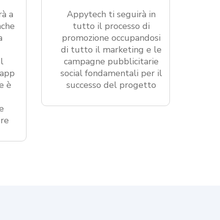
rà a
Appytech ti seguirà in
nche
tutto il processo di
a
promozione occupandosi
di tutto il marketing e le
l
campagne pubblicitarie
’app
social fondamentali per il
e è
successo del progetto
e
ore