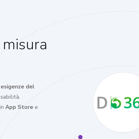
 misura
e esigenze del
abilità.
 in
App Store
e