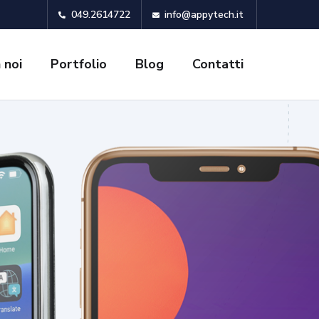
049.2614722
info@appytech.it
 noi
Portfolio
Blog
Contatti