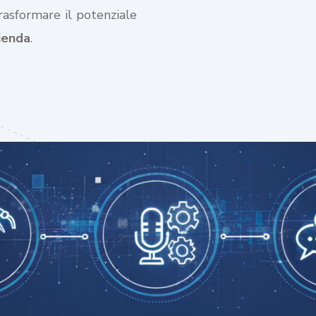
trasformare il potenziale
zienda
.