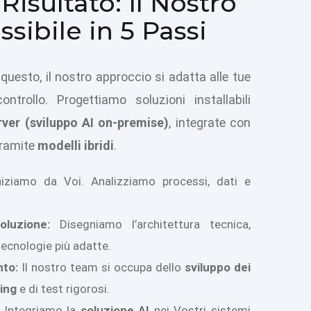
 Risultato: Il Nostro
sibile in 5 Passi
questo, il nostro approccio si adatta alle tue
ntrollo. Progettiamo soluzioni installabili
rver (sviluppo AI on-premise)
, integrate con
ramite
modelli ibridi
.
iziamo da Voi. Analizziamo processi, dati e
oluzione:
Disegniamo l’architettura tecnica,
tecnologie più adatte.
to:
Il nostro team si occupa dello
sviluppo dei
ning
e di test rigorosi.
Integriamo la
soluzione AI
nei Vostri sistemi