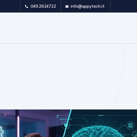
049.2614722
info@appytech.it