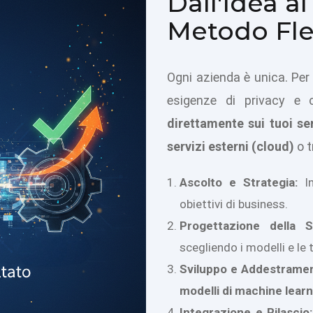
Dall'Idea al
Metodo Fles
Ogni azienda è unica. Per 
esigenze di privacy e co
direttamente sui tuoi se
servizi esterni (cloud)
o t
Ascolto e Strategia:
In
obiettivi di business.
Progettazione della S
scegliendo i modelli e le 
Sviluppo e Addestramen
modelli di machine lear
Integrazione e Rilascio: